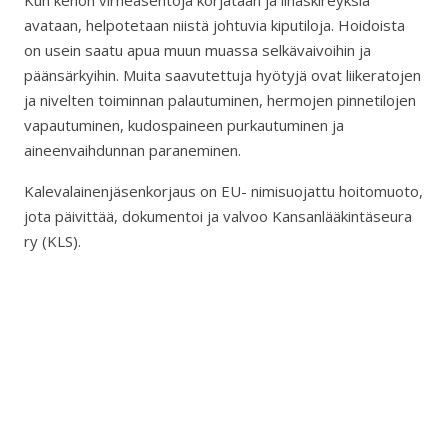
Kun kehon virheasentoja korjataan ja lihaskireyksiä
avataan, helpotetaan niistä johtuvia kiputiloja. Hoidoista
on usein saatu apua muun muassa selkävaivoihin ja
päänsärkyihin. Muita saavutettuja hyötyjä ovat liikeratojen
ja nivelten toiminnan palautuminen, hermojen pinnetilojen
vapautuminen, kudospaineen purkautuminen ja
aineenvaihdunnan paraneminen.
Kalevalainenjäsenkorjaus on EU- nimisuojattu hoitomuoto,
jota päivittää, dokumentoi ja valvoo Kansanlääkintäseura
ry (KLS).