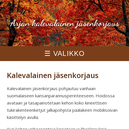
Arjan kalevalainen jäsenkorjaus
☰ VALIKKO
Kalevalainen jäsenkorjaus
Kalevalainen jäsenkorjaus pohjautuu vanhaan
suomalaiseen kansanparannusperinteeseen. Hoidossa
avataan ja tasapainotetaan kehon koko kineettisen
tukirakenteenketjut jalkapohjista päälakeen mobilisoivan
käsittelyn avulla.